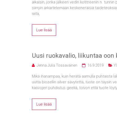
aikaisin, jonka jälkeen vedin kotitreenin n. tunnin
siirryin arkartelemaan keskeneräisiä taideteoksian
siitä,
Lue lisää
Uusi ruokavalio, liikuntaa oon
Jenna Julia Tossavainen
16.9.2019
Yl
Mikä ihanampaa, kuin herätä aamulla puhtaista lak
uutta biozellin silver sävytettä, tuote on täysin
kasvojen puhdistus geeliä, toivon että tuote löy
Lue lisää