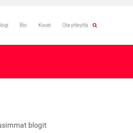
logi
Bio
Kuvat
Ota yhteyttä
simmat blogit