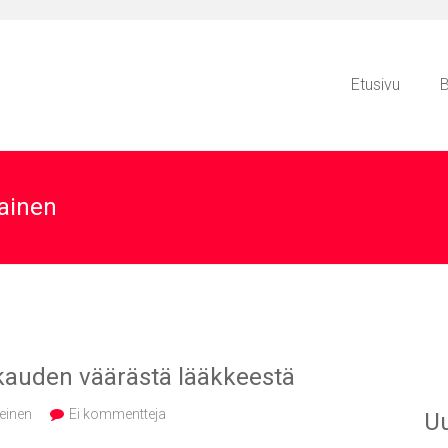
Etusivu
B
ainen
skauden väärästä lääkkeestä
einen
Ei kommentteja
Uu