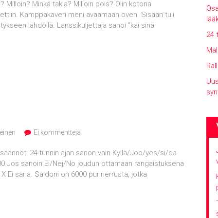
? Milloin? Minkä takia? Milloin pois? Olin kotona
Osa
ettiin. Kämppäkaveri meni avaamaan oven. Sisään tuli
lää
ystykseen lähdöllä. Lanssikuljettaja sanoi ”kai sinä
24 
Mal
Ral
Uus
syn
einen
Ei kommentteja
 säännöt: 24 tunnin ajan sanon vain Kyllä/Joo/yes/si/da
2.00 Jos sanoin Ei/Nej/No joudun ottamaan rangaistuksena
X Ei sana. Saldoni on 6000 punnerrusta, jotka