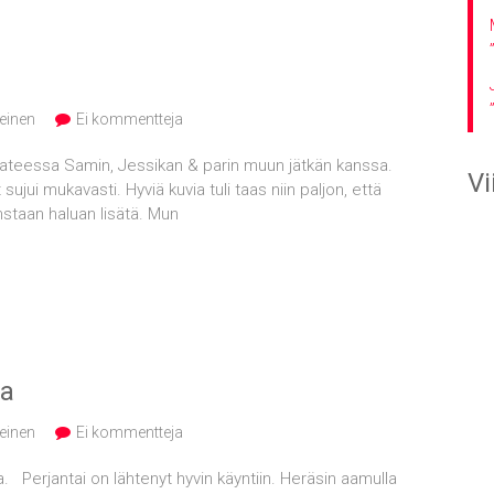
einen
Ei kommentteja
esisateessa Samin, Jessikan & parin muun jätkän kanssa.
V
ui mukavasti. Hyviä kuvia tuli taas niin paljon, että
nstaan haluan lisätä. Mun
la
einen
Ei kommentteja
a. Perjantai on lähtenyt hyvin käyntiin. Heräsin aamulla