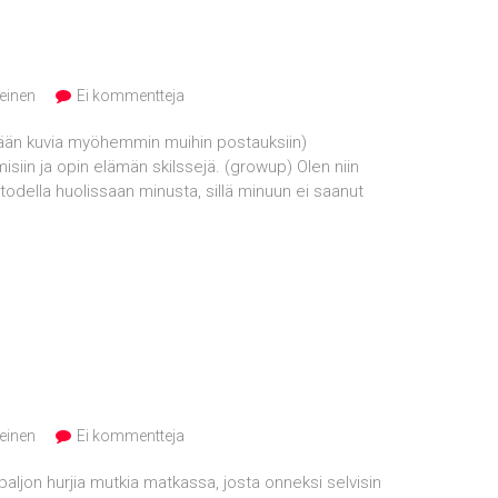
einen
Ei kommentteja
sään kuvia myöhemmin muihin postauksiin)
isiin ja opin elämän skilssejä. (growup) Olen niin
 todella huolissaan minusta, sillä minuun ei saanut
einen
Ei kommentteja
aljon hurjia mutkia matkassa, josta onneksi selvisin