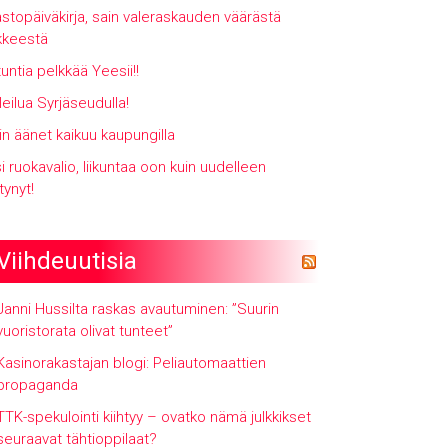
stopäiväkirja, sain valeraskauden väärästä
kkeestä
tuntia pelkkää Yeesii!!
leilua Syrjäseudulla!
lin äänet kaikuu kaupungilla
i ruokavalio, liikuntaa oon kuin uudelleen
tynyt!
Viihdeuutisia
Janni Hussilta raskas avautuminen: ”Suurin
vuoristorata olivat tunteet”
Kasinorakastajan blogi: Peliautomaattien
propaganda
TTK-spekulointi kiihtyy – ovatko nämä julkkikset
seuraavat tähtioppilaat?