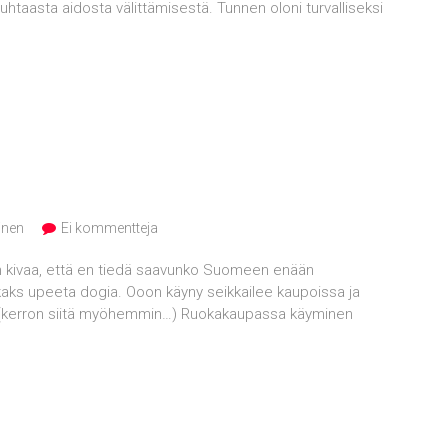
& puhtaasta aidosta välittämisestä. Tunnen oloni turvalliseksi
inen
Ei kommentteja
in kivaa, että en tiedä saavunko Suomeen enään
 kaks upeeta dogia. Ooon käyny seikkailee kaupoissa ja
n. (kerron siitä myöhemmin…) Ruokakaupassa käyminen