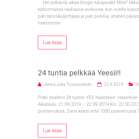
Hei pitkästä aikaa blogin lukiajaväki! Mitä? Miksi
katsomassa rauhassa elokuvaa, kun ovelle koput
pari lanssikuljettajaa ja pari poliisia, uhaten päiv
mielummin
Lue lisää
24 tuntia pelkkää Yeesii!!
Jenna Julia Tossavainen
22.9.2019
Yl
Pidin itselleni 24 tunnin YES haasteen. Haasteen
Aikataulu: 21.09.2019 – 22.09.2019 Klo: 22.00-2
punnerruksia, Sami keksi että 1000 punnerrusta 1
Lue lisää