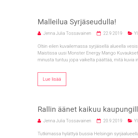
Malleilua Syrjäseudulla!
Jenna Julia Tossavainen
22.9.2019
Yl
Oltiin eilen kuvailemassa syrjäisellä alueella v
Maistissa uusi Monster Energy Mango Kuvaukset suj
minusta tuntuu jopa vaikelta päättää, mitä kuvia i
Lue lisää
Rallin äänet kaikuu kaupungil
Jenna Julia Tossavainen
20.9.2019
Yl
Tutkimassa hylättyä bussia Helsingin syrjäalueell