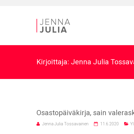
Kirjoittaja:
Jenna Julia Tossav
Osastopäiväkirja, sain valera
Jenna Julia Tossavainen
11.6.2020
Yl