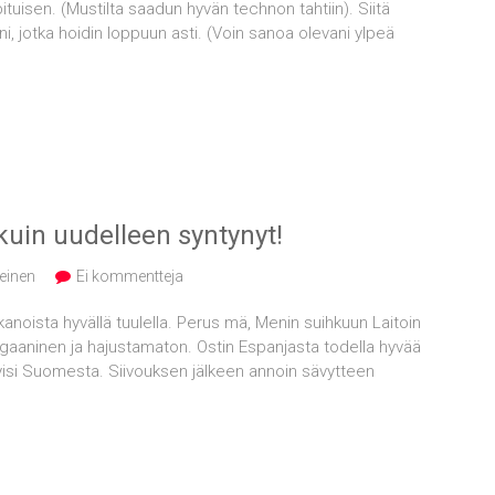
 pituisen. (Mustilta saadun hyvän technon tahtiin). Siitä
i, jotka hoidin loppuun asti. (Voin sanoa olevani ylpeä
 kuin uudelleen syntynyt!
einen
Ei kommentteja
anoista hyvällä tuulella. Perus mä, Menin suihkuun Laitoin
 vegaaninen ja hajustamaton. Ostin Espanjasta todella hyvää
tyisi Suomesta. Siivouksen jälkeen annoin sävytteen