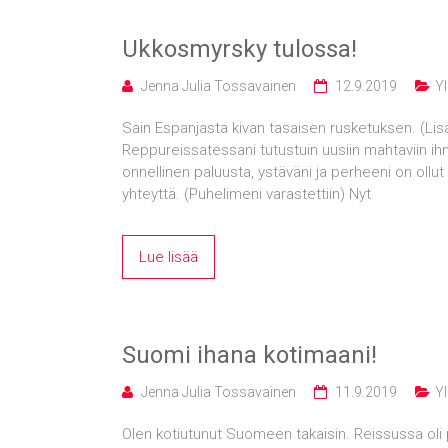
Ukkosmyrsky tulossa!
Jenna Julia Tossavainen
12.9.2019
Yl
Sain Espanjasta kivan tasaisen rusketuksen. (Li
Reppureissatessani tutustuin uusiin mahtaviin ihm
onnellinen paluusta, ystäväni ja perheeni on ollut
yhteyttä. (Puhelimeni varastettiin) Nyt
Lue lisää
Suomi ihana kotimaani!
Jenna Julia Tossavainen
11.9.2019
Yl
Olen kotiutunut Suomeen takaisin. Reissussa oli p