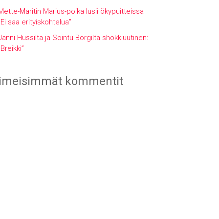
Mette-Maritin Marius-poika lusii ökypuitteissa –
”Ei saa erityiskohtelua”
Janni Hussilta ja Sointu Borgilta shokkiuutinen:
”Breikki”
iimeisimmät kommentit